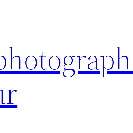
 photograph
ur