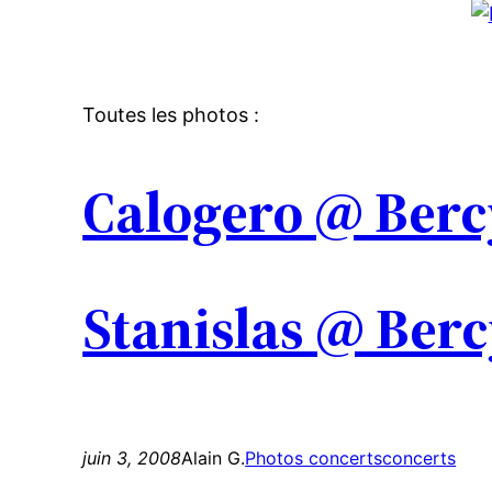
Toutes les photos :
Calogero @ Bercy
Stanislas @ Bercy
juin 3, 2008
Alain G.
Photos concerts
concerts