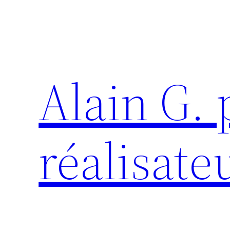
Aller
au
contenu
Alain G.
réalisate