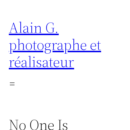
Aller
au
Alain G.
contenu
photographe et
réalisateur
No One Is