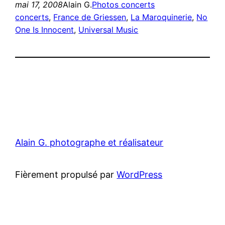
mai 17, 2008
Alain G.
Photos concerts
concerts
, 
France de Griessen
, 
La Maroquinerie
, 
No
One Is Innocent
, 
Universal Music
Alain G. photographe et réalisateur
Fièrement propulsé par
WordPress