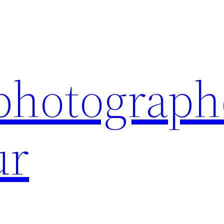
 photograph
ur