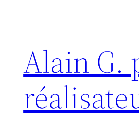
Aller
au
contenu
Alain G.
réalisate