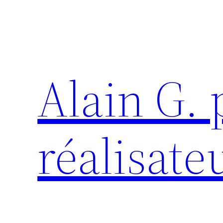
Aller
au
contenu
Alain G.
réalisate