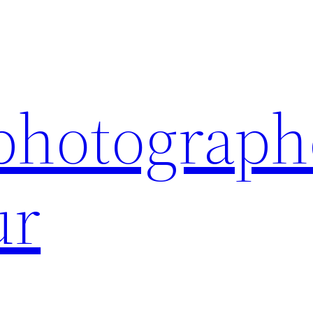
 photograph
ur