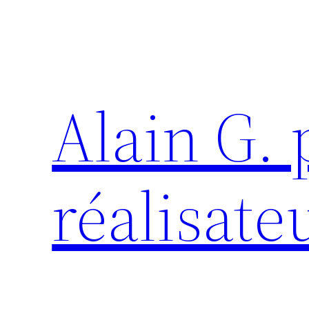
Aller
au
contenu
Alain G.
réalisate