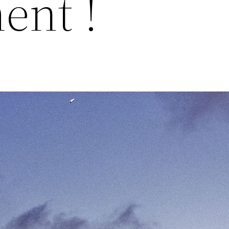
ent !