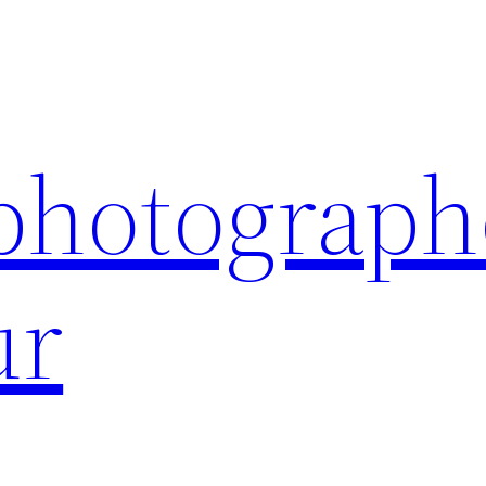
 photograph
ur