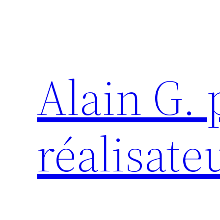
Aller
au
contenu
Alain G.
réalisate