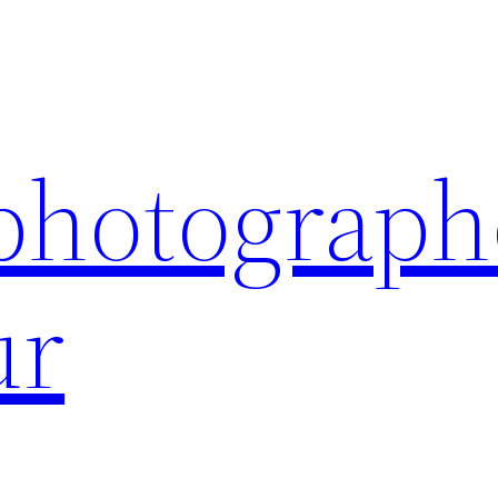
 photograph
ur