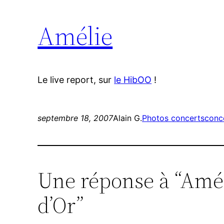
Amélie
Le live report, sur
le HibOO
!
septembre 18, 2007
Alain G.
Photos concerts
conc
Une réponse à “Amél
d’Or”