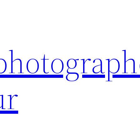
 photograph
ur