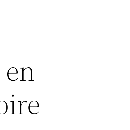
 en
oire