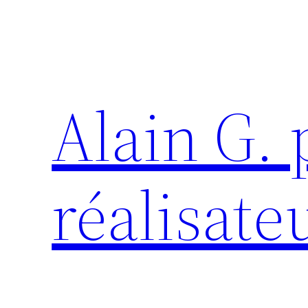
Aller
au
contenu
Alain G.
réalisate