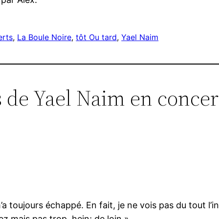
erts
, 
La Boule Noire
, 
tôt Ou tard
, 
Yael Naim
 de Yael Naim en concert
’a toujours échappé. En fait, je ne vois pas du tout l’in
ez mais pas trop, hein; de loin ».