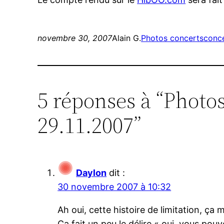
novembre 30, 2007
Alain G.
Photos concerts
conc
5 réponses à “Photos
29.11.2007”
Daylon
dit :
30 novembre 2007 à 10:32
Ah oui, cette histoire de limitation, ça m
Ça fait un peu le délire « oui, vous pouv