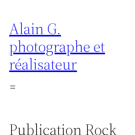
Aller
au
Alain G.
contenu
photographe et
réalisateur
Publication Rock