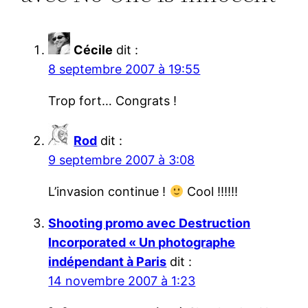
Cécile
dit :
8 septembre 2007 à 19:55
Trop fort… Congrats !
Rod
dit :
9 septembre 2007 à 3:08
L’invasion continue !
Cool !!!!!!
Shooting promo avec Destruction
Incorporated « Un photographe
indépendant à Paris
dit :
14 novembre 2007 à 1:23