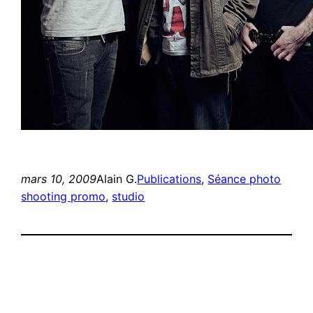
mars 10, 2009
Alain G.
Publications
, 
Séance photo
shooting promo
, 
studio