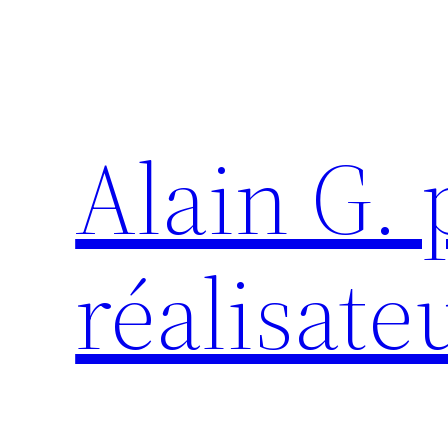
Aller
au
contenu
Alain G.
réalisate