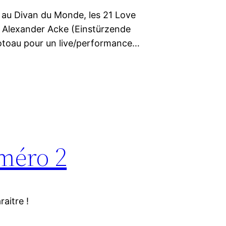
e au Divan du Monde, les 21 Love
et Alexander Acke (Einstürzende
otoau pour un live/performance…
méro 2
aitre !