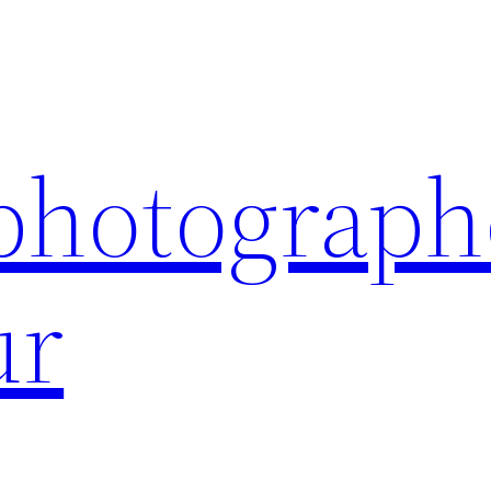
 photograph
ur