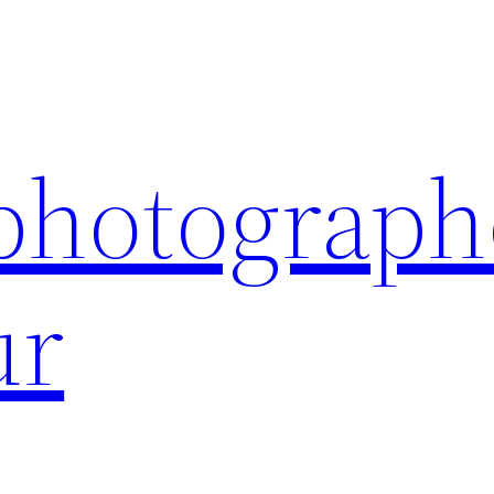
 photograph
ur