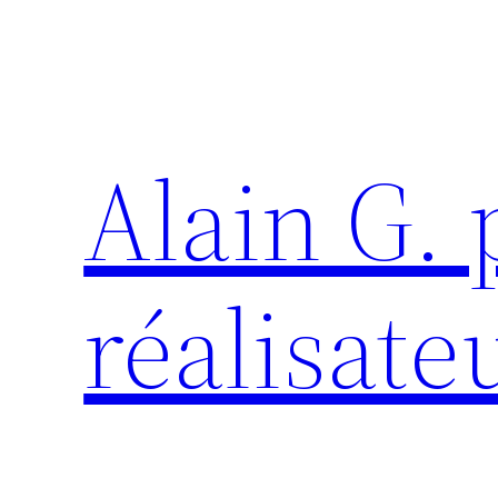
Aller
au
contenu
Alain G.
réalisate