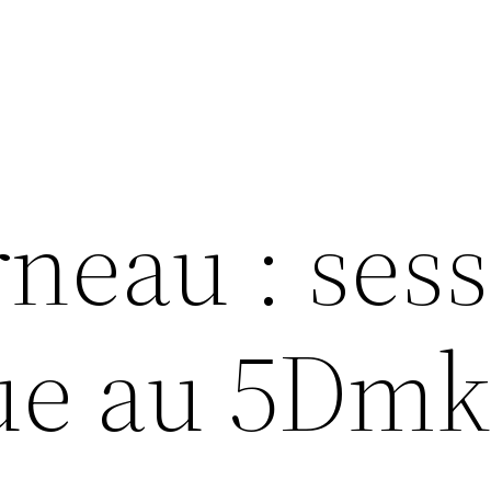
neau : ses
ue au 5Dmk