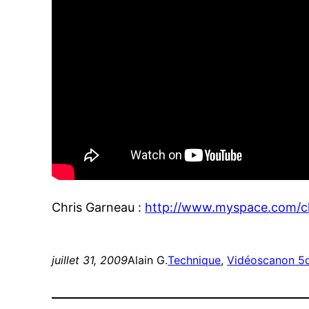
Chris Garneau :
http://www.myspace.com/c
juillet 31, 2009
Alain G.
Technique
, 
Vidéos
canon 5