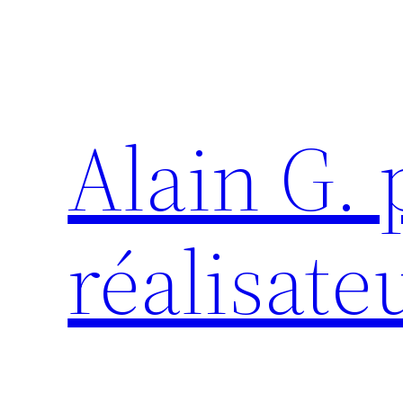
Aller
au
contenu
Alain G.
réalisate