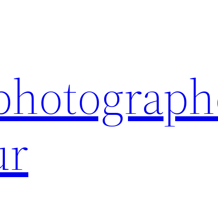
 photograph
ur