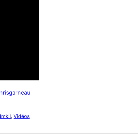
hrisgarneau
dmkII
, 
Vidéos