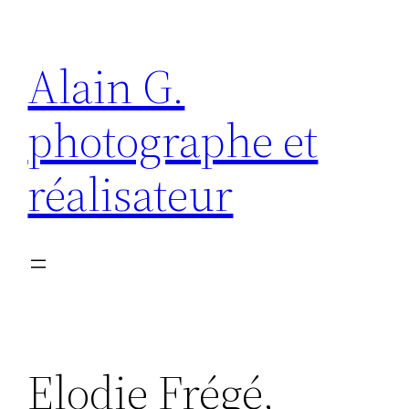
Aller
au
Alain G.
contenu
photographe et
réalisateur
Elodie Frégé,