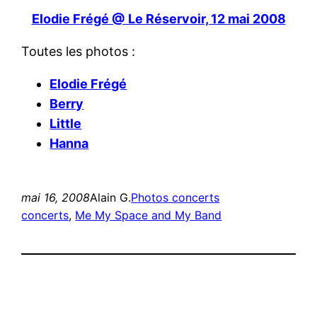
Elodie Frégé @ Le Réservoir, 12 mai 2008
Toutes les photos :
Elodie Frégé
Berry
Little
Hanna
mai 16, 2008
Alain G.
Photos concerts
concerts
, 
Me My Space and My Band