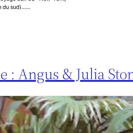
ne du sud)……
e : Angus & Julia Sto