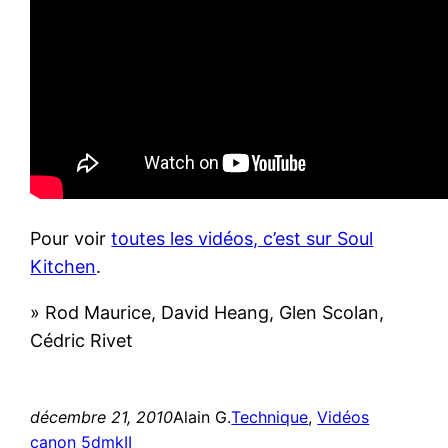
Pour voir
toutes les vidéos, c’est sur Soul
Kitchen
.
» Rod Maurice, David Heang, Glen Scolan,
Cédric Rivet
décembre 21, 2010
Alain G.
Technique
, 
Vidéos
canon 5dmkII