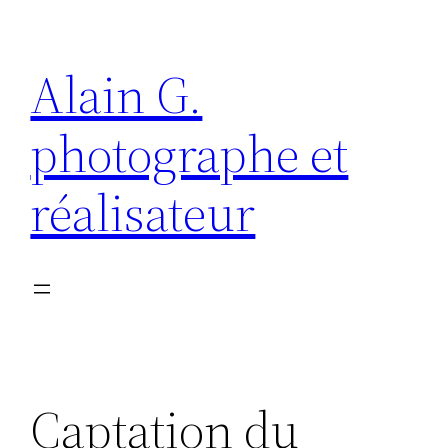
Aller
au
Alain G.
contenu
photographe et
réalisateur
Captation du