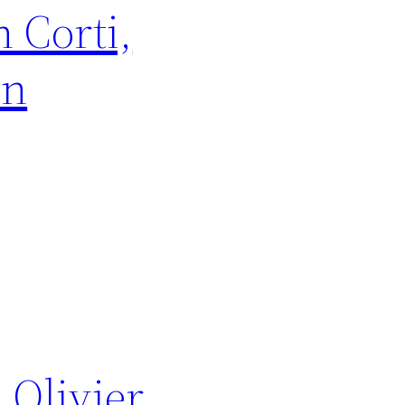
n Corti,
an
 Olivier