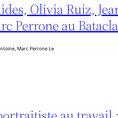
ides, Olivia Ruiz, Jea
rc Perrone au Batacl
Lantoine, Marc Perrone Le
traitiste au travail :