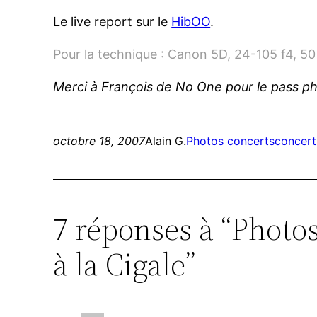
Le live report sur le
HibOO
.
Pour la technique : Canon 5D, 24-105 f4, 50 
Merci à François de No One pour le pass ph
octobre 18, 2007
Alain G.
Photos concerts
concert
7 réponses à “Photo
à la Cigale”