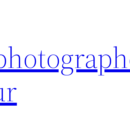
 photograph
ur