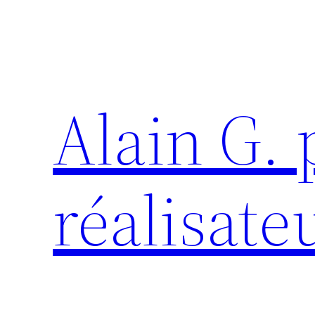
Aller
au
contenu
Alain G.
réalisate