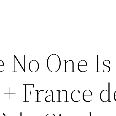
e No One Is
 + France d