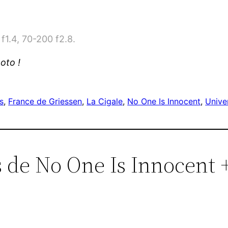
f1.4, 70-200 f2.8.
oto !
s
, 
France de Griessen
, 
La Cigale
, 
No One Is Innocent
, 
Unive
s de No One Is Innocent 