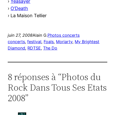
›
Yeasayer
›
O’Death
›
La Maison Tellier
juin 27, 2008
Alain G.
Photos concerts
concerts
, 
festival
, 
Foals
, 
Moriarty
, 
My Brightest
Diamond
, 
RDTSE
, 
The Do
8 réponses à “Photos du
Rock Dans Tous Ses Etats
2008”