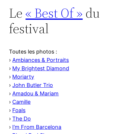
Le
« Best Of »
du
festival
Toutes les photos :
›
Ambiances & Portraits
›
My Brightest Diamond
›
Moriarty
›
John Butler Trio
›
Amadou & Mariam
›
Camille
›
Foals
›
The Do
›
I’m From Barcelona