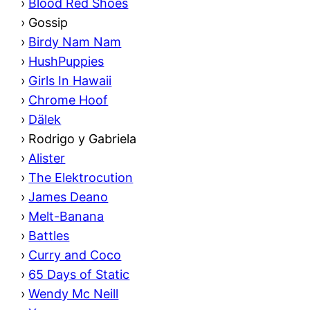
›
Blood Red Shoes
›
Gossip
›
Birdy Nam Nam
›
HushPuppies
›
Girls In Hawaii
›
Chrome Hoof
›
Dälek
›
Rodrigo y Gabriela
›
Alister
›
The Elektrocution
›
James Deano
›
Melt-Banana
›
Battles
›
Curry and Coco
›
65 Days of Static
›
Wendy Mc Neill