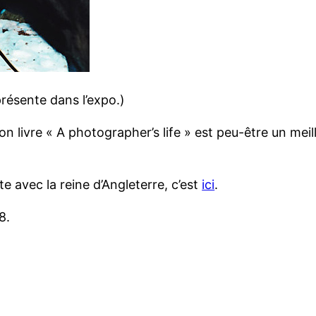
résente dans l’expo.)
n livre « A photographer’s life » est peu-être un mei
te avec la reine d’Angleterre, c’est
ici
.
8.