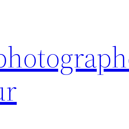
 photograph
ur