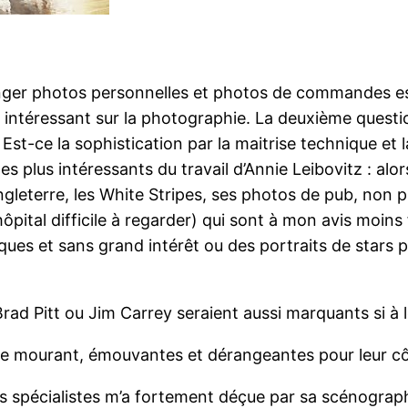
anger photos personnelles et photos de commandes est
 intéressant sur la photographie. La deuxième questio
 Est-ce la sophistication par la maitrise technique et 
es plus intéressants du travail d’Annie Leibovitz : alo
Angleterre, les White Stripes, ses photos de pub, non 
hôpital difficile à regarder) qui sont à mon avis moin
ues et sans grand intérêt ou des portraits de stars pa
Brad Pitt ou Jim Carrey seraient aussi marquants si à 
e mourant, émouvantes et dérangeantes pour leur côt
s spécialistes m’a fortement déçue par sa scénograp