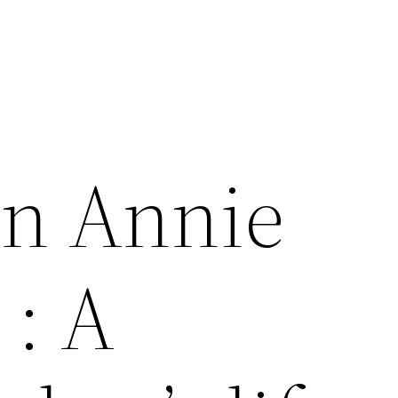
on Annie
 : A