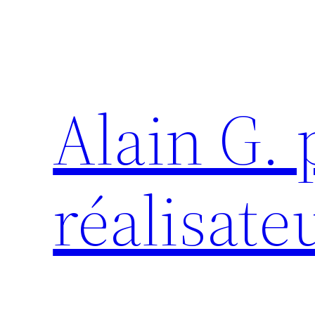
Aller
au
contenu
Alain G.
réalisate