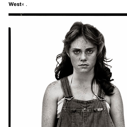
West
« .