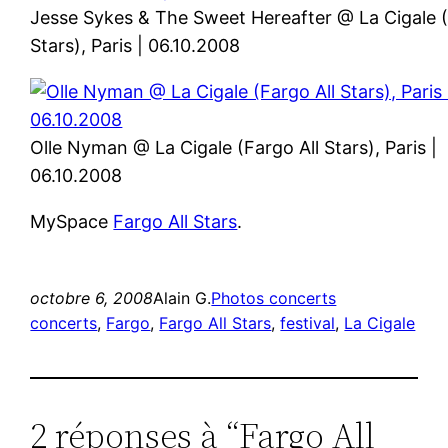
Jesse Sykes & The Sweet Hereafter @ La Cigale (
Stars), Paris | 06.10.2008
Olle Nyman @ La Cigale (Fargo All Stars), Paris |
06.10.2008
MySpace
Fargo All Stars
.
octobre 6, 2008
Alain G.
Photos concerts
concerts
, 
Fargo
, 
Fargo All Stars
, 
festival
, 
La Cigale
2 réponses à “Fargo All