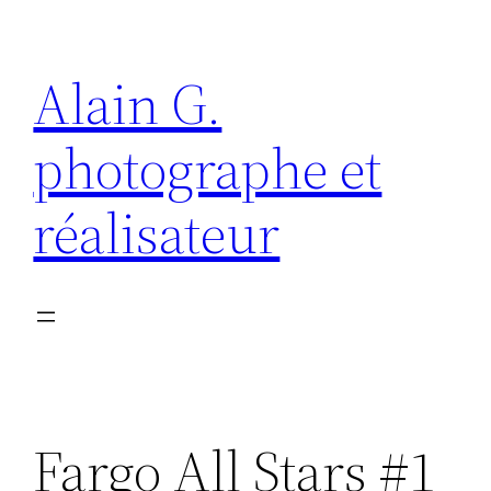
Aller
au
Alain G.
contenu
photographe et
réalisateur
Fargo All Stars #1